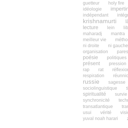
guetteur
holy fire
imperti
idéologie
indépendant
intégr
krishnamurti
l
lecture
lein
li
maharadj
mantra
meilleur vie
métho
ni droite
ni gauch
organisation
pare
poésie
politiques
présent
pression
rap
rat
réflexio
respiration
réunnio
russie
sagesse
sociolinguistique
spiritualité
survie
synchronicité
tech
transatlantique
tra
usui
vérité
vis
yuval noah harari