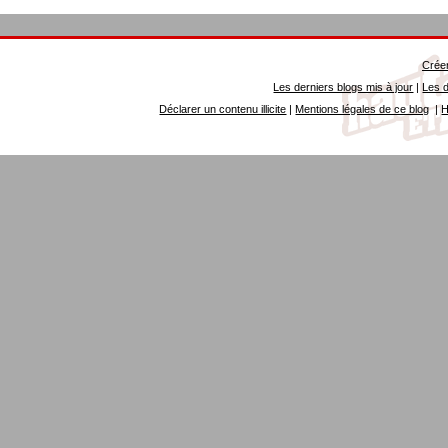
Créer
Les derniers blogs mis à jour
|
Les d
Déclarer un contenu illicite
|
Mentions légales de ce blog
|
H