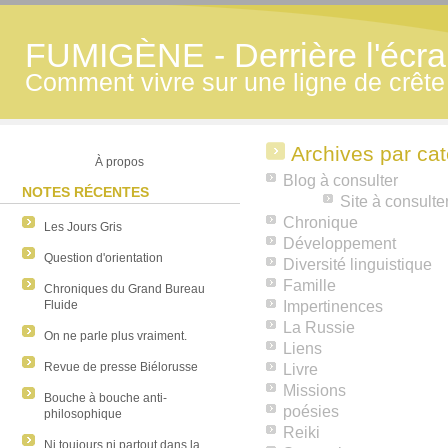
FUMIGÈNE - Derrière l'écran
Comment vivre sur une ligne de crête
Archives par ca
À propos
Blog à consulter
NOTES RÉCENTES
Site à consulte
Chronique
Les Jours Gris
Développement
Question d'orientation
Diversité linguistique
Famille
Chroniques du Grand Bureau
Fluide
Impertinences
La Russie
On ne parle plus vraiment.
Liens
Revue de presse Biélorusse
Livre
Missions
Bouche à bouche anti-
poésies
philosophique
Reiki
Ni toujours ni partout dans la