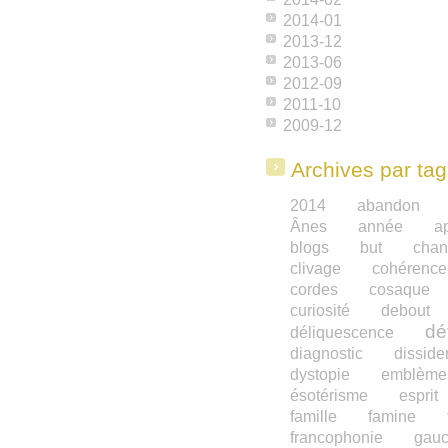
2014-01
2013-12
2013-06
2012-09
2011-10
2009-12
Archives par ta
2014
abandon
Ânes
année
a
blogs
but
chan
clivage
cohérence
cordes
cosaque
curiosité
debout
dé
déliquescence
diagnostic
dissid
dystopie
emblème
ésotérisme
esprit
famille
famine
francophonie
gau