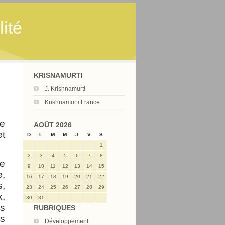
ité
KRISNAMURTI
J. Krishnamurti
Krishnamurti France
ie
AOÛT 2026
et
D
L
M
M
J
V
S
1
2
3
4
5
6
7
8
e
9
10
11
12
13
14
15
e,
16
17
18
19
20
21
22
s,
23
24
25
26
27
28
29
k,
30
31
es
RUBRIQUES
és
Développement