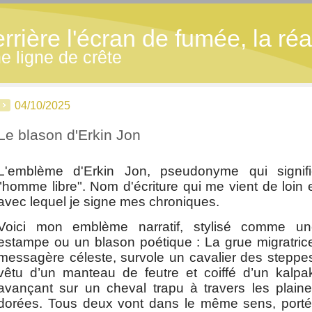
ière l'écran de fumée, la réal
 ligne de crête
04/10/2025
Le blason d'Erkin Jon
L'emblème d'Erkin Jon,
pseudonyme qui signif
"homme libre". Nom d'écriture qui me vient de loin 
avec lequel je signe mes chroniques.
Voici mon emblème narratif, stylisé comme un
estampe ou un blason poétique : La grue migratric
messagère céleste, survole un cavalier des steppe
vêtu d’un manteau de feutre et coiffé d’un kalpa
avançant sur un cheval trapu à travers les plain
dorées. Tous deux vont dans le même sens, port