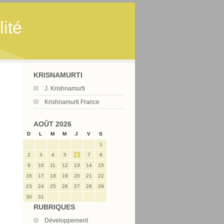
ité
KRISNAMURTI
J. Krishnamurti
Krishnamurti France
AOÛT 2026
D
L
M
M
J
V
S
1
2
3
4
5
6
7
8
9
10
11
12
13
14
15
16
17
18
19
20
21
22
23
24
25
26
27
28
29
30
31
RUBRIQUES
Développement