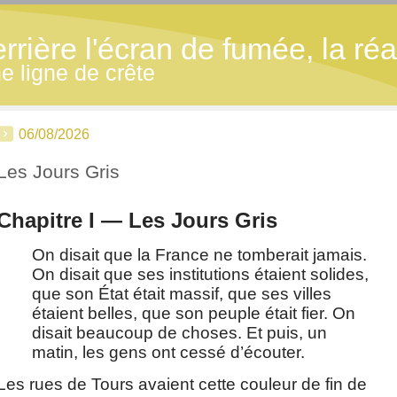
ière l'écran de fumée, la réal
 ligne de crête
06/08/2026
Les Jours Gris
Chapitre I — Les Jours Gris
On disait que la France ne tomberait jamais. 
On disait que ses institutions étaient solides, 
que son État était massif, que ses villes 
étaient belles, que son peuple était fier. On 
disait beaucoup de choses. Et puis, un 
matin, les gens ont cessé d’écouter.
Les rues de Tours avaient cette couleur de fin de 