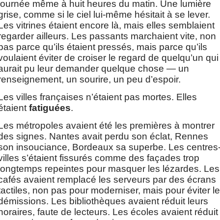
journée même à huit heures du matin. Une lumière 
grise, comme si le ciel lui-même hésitait à se lever. 
Les vitrines étaient encore là, mais elles semblaient 
regarder ailleurs. Les passants marchaient vite, non 
pas parce qu’ils étaient pressés, mais parce qu’ils 
voulaient éviter de croiser le regard de quelqu’un qui 
aurait pu leur demander quelque chose — un 
renseignement, un sourire, un peu d’espoir.
Les villes françaises n’étaient pas mortes. Elles 
étaient 
fatiguées
.
Les métropoles avaient été les premières à montrer 
des signes. Nantes avait perdu son éclat, Rennes 
son insouciance, Bordeaux sa superbe. Les centres
villes s’étaient fissurés comme des façades trop 
longtemps repeintes pour masquer les lézardes. Les 
cafés avaient remplacé les serveurs par des écrans 
tactiles, non pas pour moderniser, mais pour éviter le
démissions. Les bibliothèques avaient réduit leurs 
horaires, faute de lecteurs. Les écoles avaient réduit 