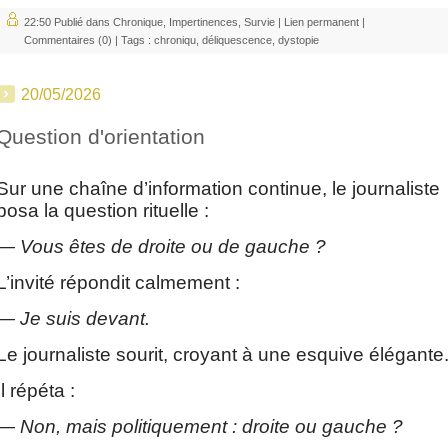
22:50 Publié dans
Chronique
,
Impertinences
,
Survie
|
Lien permanent
|
Commentaires (0)
| Tags :
chroniqu
,
déliquescence
,
dystopie
20/05/2026
Question d'orientation
Sur une chaîne d’information continue, le journaliste
posa la question rituelle :
—
Vous êtes de droite ou de gauche ?
L’invité répondit calmement :
—
Je suis devant.
Le journaliste sourit, croyant à une esquive élégante
Il répéta :
—
Non, mais politiquement : droite ou gauche ?