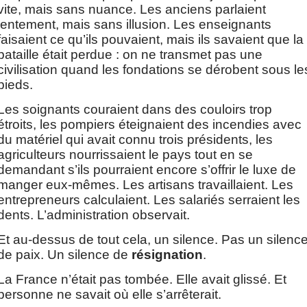
vite, mais sans nuance. Les anciens parlaient 
lentement, mais sans illusion. Les enseignants 
faisaient ce qu’ils pouvaient, mais ils savaient que la 
bataille était perdue : on ne transmet pas une 
civilisation quand les fondations se dérobent sous les
pieds.
Les soignants couraient dans des couloirs trop 
étroits, les pompiers éteignaient des incendies avec 
du matériel qui avait connu trois présidents, les 
agriculteurs nourrissaient le pays tout en se 
demandant s’ils pourraient encore s’offrir le luxe de 
manger eux-mêmes. Les artisans travaillaient. Les 
entrepreneurs calculaient. Les salariés serraient les 
dents. L’administration observait.
Et au-dessus de tout cela, un silence. Pas un silence
de paix. Un silence de 
résignation
.
La France n’était pas tombée. Elle avait glissé. Et 
personne ne savait où elle s’arrêterait.