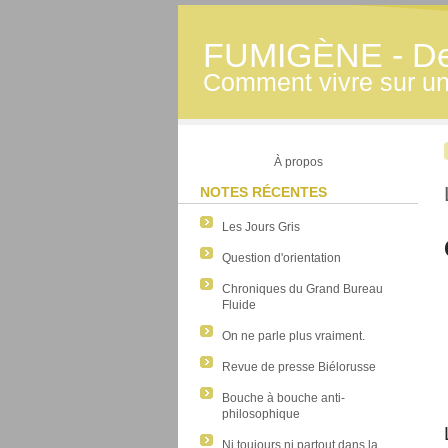
FUMIGÈNE - Derr
Comment vivre sur une
À propos
NOTES RÉCENTES
Les Jours Gris
Question d'orientation
Chroniques du Grand Bureau
Fluide
On ne parle plus vraiment.
Revue de presse Biélorusse
Bouche à bouche anti-
philosophique
Ni toujours ni partout dans la