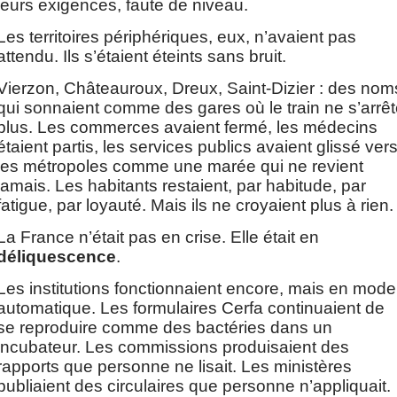
leurs exigences, faute de niveau.
Les territoires périphériques, eux, n’avaient pas 
attendu. Ils s’étaient éteints sans bruit.
Vierzon, Châteauroux, Dreux, Saint-Dizier : des noms
qui sonnaient comme des gares où le train ne s’arrêt
plus. Les commerces avaient fermé, les médecins 
étaient partis, les services publics avaient glissé vers
les métropoles comme une marée qui ne revient 
jamais. Les habitants restaient, par habitude, par 
fatigue, par loyauté. Mais ils ne croyaient plus à rien.
La France n’était pas en crise. Elle était en 
déliquescence
.
Les institutions fonctionnaient encore, mais en mode 
automatique. Les formulaires Cerfa continuaient de 
se reproduire comme des bactéries dans un 
incubateur. Les commissions produisaient des 
rapports que personne ne lisait. Les ministères 
publiaient des circulaires que personne n’appliquait. 