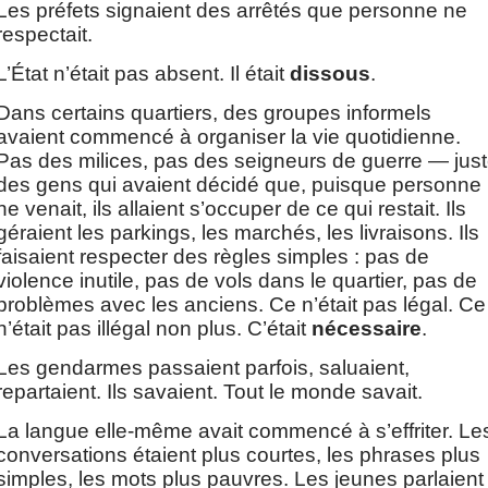
Les préfets signaient des arrêtés que personne ne 
respectait.
L’État n’était pas absent. Il était 
dissous
.
Dans certains quartiers, des groupes informels 
avaient commencé à organiser la vie quotidienne. 
Pas des milices, pas des seigneurs de guerre — just
des gens qui avaient décidé que, puisque personne 
ne venait, ils allaient s’occuper de ce qui restait. Ils 
géraient les parkings, les marchés, les livraisons. Ils 
faisaient respecter des règles simples : pas de 
violence inutile, pas de vols dans le quartier, pas de 
problèmes avec les anciens. Ce n’était pas légal. Ce 
n’était pas illégal non plus. C’était 
nécessaire
.
Les gendarmes passaient parfois, saluaient, 
repartaient. Ils savaient. Tout le monde savait.
La langue elle-même avait commencé à s’effriter. Les
conversations étaient plus courtes, les phrases plus 
simples, les mots plus pauvres. Les jeunes parlaient 