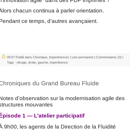
“l’innovation agile” dans des PDF imprimés ?
Alors chacun continua à parler orientation.
Pendant ce temps, d’autres avançaient.
09:07 Publié dans
Chronique
,
Impertinences
|
Lien permanent
|
Commentaires (0)
|
Tags :
clivage
,
droite
,
gauche
,
impertinence
Chroniques du Grand Bureau Fluide
Notes d’observation sur la modernisation agile des
structures mouvantes
Épisode 1 — L’atelier participatif
À 9h00, les agents de la Direction de la Fluidité