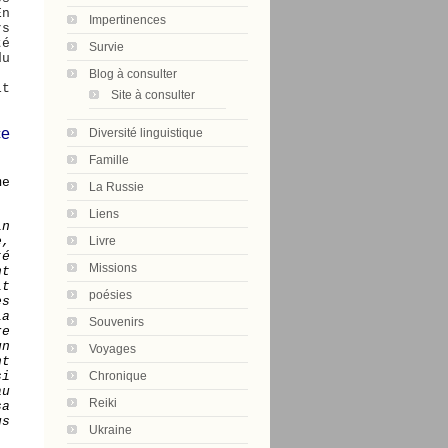
n
Impertinences
rs
té
Survie
du
Blog à consulter
it
Site à consulter
ce
Diversité linguistique
Famille
me
La Russie
Liens
in
e,
Livre
té
Missions
nt
it
poésies
es
la
Souvenirs
re
un
Voyages
nt
si
Chronique
au
Reiki
sa
us
Ukraine