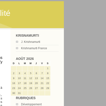
ité
KRISNAMURTI
J. Krishnamurti
Krishnamurti France
ns
AOÛT 2026
'y
D
L
M
M
J
V
S
1
2
3
4
5
6
7
8
9
10
11
12
13
14
15
16
17
18
19
20
21
22
 à
23
24
25
26
27
28
29
30
31
e,
RUBRIQUES
ts
és
Développement
es