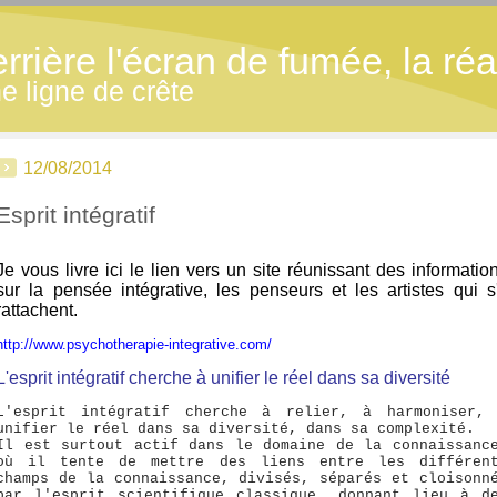
ière l'écran de fumée, la réal
 ligne de crête
12/08/2014
Esprit intégratif
Je vous livre ici le lien vers un site réunissant des informatio
sur la pensée intégrative, les penseurs et les artistes qui s
rattachent.
http://www.psychotherapie-integrative.com/
L'esprit intégratif cherche à unifier le réel dans sa diversité
L'esprit intégratif cherche à relier, à harmoniser,
unifier le réel dans sa diversité, dans sa complexité.
Il est surtout actif dans le domaine de la connaissanc
où il tente de mettre des liens entre les différen
champs de la connaissance, divisés, séparés et cloisonn
par l'esprit scientifique classique, donnant lieu à d