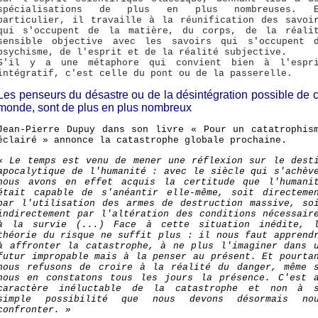
spécialisations de plus en plus nombreuses. E
particulier, il travaille à la réunification des savoi
qui s'occupent de la matière, du corps, de la réali
sensible objective avec les savoirs qui s'occupent 
psychisme, de l'esprit et de la réalité subjective.
S'il y a une métaphore qui convient bien à l'espr
intégratif, c'est celle du pont ou de la passerelle.
Les penseurs du désastre ou de la désintégration possible de 
monde, sont de plus en plus nombreux
Jean-Pierre Dupuy dans son livre « Pour un catatrophis
éclairé » annonce la catastrophe globale prochaine.
« Le temps est venu de mener une réflexion sur le dest
apocalytique de l'humanité : avec le siècle qui s'achèv
nous avons en effet acquis la certitude que l'humani
était capable de s'anéantir elle-même, soit directeme
par l'utilisation des armes de destruction massive, so
indirectement par l'altération des conditions nécessair
à la survie (...) Face à cette situation inédite, 
théorie du risque ne suffit plus : il nous faut apprend
à affronter la catastrophe, à ne plus l'imaginer dans 
futur impropable mais à la penser au présent. Et pourta
nous refusons de croire à la réalité du danger, même 
nous en constatons tous les jours la présence. C'est 
caractère inéluctable de la catastrophe et non à 
simple possibilité que nous devons désormais no
confronter. »