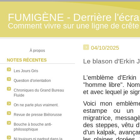
FUMIGÈNE - Derrière l'écran
Comment vivre sur une ligne de crête
04/10/2025
À propos
NOTES RÉCENTES
Le blason d'Erkin 
Les Jours Gris
L'emblème d'Erkin
Question d'orientation
"homme libre". Nom 
Chroniques du Grand Bureau
et avec lequel je si
Fluide
Voici mon emblème
On ne parle plus vraiment.
estampe ou un b
Revue de presse Biélorusse
migratrice, messagè
des steppes, vêtu d
Bouche à bouche anti-
philosophique
d’un kalpak, avançan
les plaines dorées
Ni toujours ni partout dans la