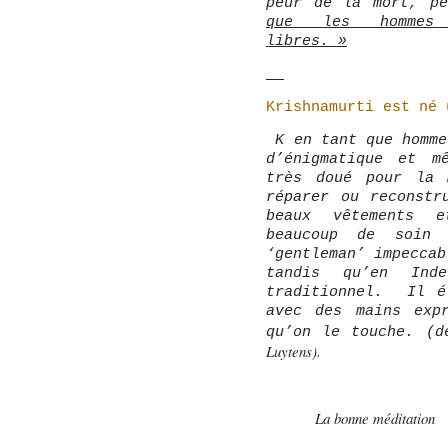
peur de la mort, 
que les hommes s
libres. »
Krishnamurti est né 
K en tant que homme
d’énigmatique et m
très doué pour la 
réparer ou reconstr
beaux vêtements e
beaucoup de soin
‘gentleman’ impeccab
tandis qu’en Ind
traditionnel. Il é
avec des mains exp
qu’on le touche. (d
Luytens).
La bonne méditation