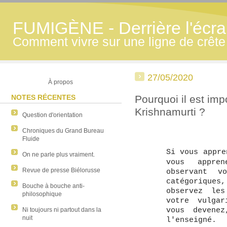
FUMIGÈNE - Derrière l'écran
Comment vivre sur une ligne de crête
27/05/2020
À propos
NOTES RÉCENTES
Pourquoi il est imp
Krishnamurti ?
Question d'orientation
Chroniques du Grand Bureau
Fluide
Si vous appre
On ne parle plus vraiment.
vous appre
Revue de presse Biélorusse
observant v
catégoriqu
Bouche à bouche anti-
observez les
philosophique
votre vulgar
vous devene
Ni toujours ni partout dans la
nuit
l'enseigné.