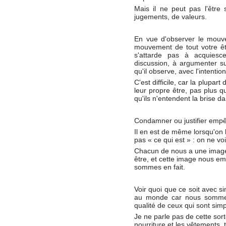
Mais il ne peut pas l'être 
jugements, de valeurs.
En vue d'observer le mouve
mouvement de tout votre être
s'attarde pas à acquiesce
discussion, à argumenter su
qu'il observe, avec l'intenti
C'est difficile, car la plupar
leur propre être, pas plus qu
qu'ils n'entendent la brise d
Condamner ou justifier empê
Il en est de même lorsqu'on 
pas « ce qui est » : on ne vo
Chacun de nous a une image de
être, et cette image nous em
sommes en fait.
Voir quoi que ce soit avec sim
au monde car nous sommes
qualité de ceux qui sont simp
Je ne parle pas de cette sort
nourriture et les vêtements,