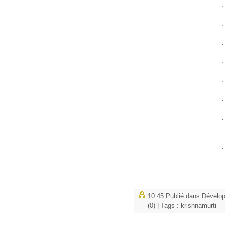
·
·
·
·
·
·
·
·
10:45 Publié dans
Dévelo
(0)
| Tags :
krishnamurti