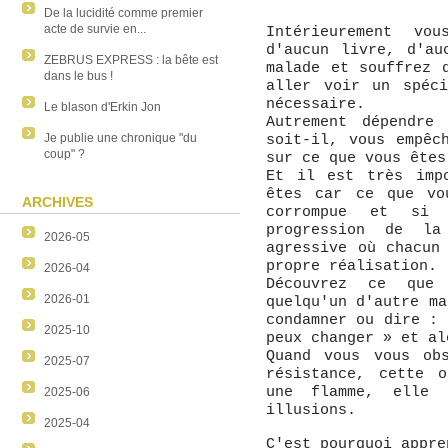
De la lucidité comme premier
acte de survie en...
Intérieurement vo
d'aucun livre, d'a
ZEBRUS EXPRESS : la bête est
malade et souffrez 
dans le bus !
aller voir un spéc
nécessaire.
Le blason d'Erkin Jon
Autrement dépendre
Je publie une chronique "du
soit-il, vous empêc
coup" ?
sur ce que vous êtes
Et il est très imp
êtes car ce que vo
ARCHIVES
corrompue et si 
progression de la
2026-05
agressive où chacun
propre réalisation.
2026-04
Découvrez ce que
2026-01
quelqu'un d'autre ma
condamner ou dire : 
2025-10
peux changer » et al
Quand vous vous ob
2025-07
résistance, cette 
une flamme, elle 
2025-06
illusions.
2025-04
C'est pourquoi appre