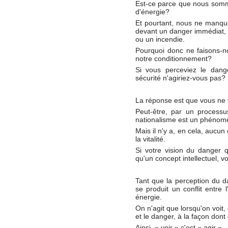
Est-ce parce que nous somm
d'énergie?
Et pourtant, nous ne manque
devant un danger immédiat, t
ou un incendie.
Pourquoi donc ne faisons-n
notre conditionnement?
Si vous perceviez le dange
sécurité n'agiriez-vous pas?
La réponse est que vous ne 
Peut-être, par un processus
nationalisme est un phénomè
Mais il n'y a, en cela, aucun
la vitalité.
Si votre vision du danger q
qu'un concept intellectuel, v
Tant que la perception du d
se produit un conflit entre l
énergie.
On n'agit que lorsqu'on voit,
et le danger, à la façon dont
Ainsi, « voir » c'est « agir ».