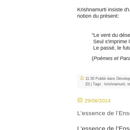
Krishnamurti insiste d'
notion du présent:
"Le vent du désert b
Seul s'imprime le 
Le passé, le futur, d
(
Poèmes et Par
11:30 Publié dans
Dévelo
(0)
| Tags :
krishnamurti
,
i
29/06/2014
L’essence de l’En
L’essence de l’En