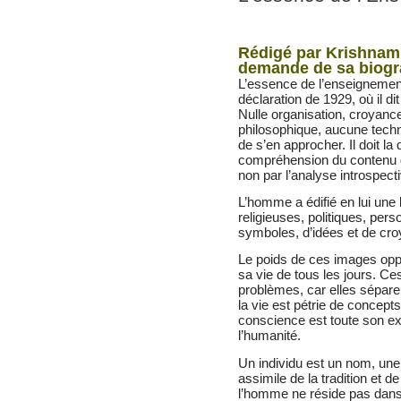
Rédigé par Krishnamu
demande de sa biogr
L’essence de l’enseignemen
déclaration de 1929, où il di
Nulle organisation, croyance
philosophique, aucune tech
de s’en approcher. Il doit la 
compréhension du contenu de
non par l’analyse introspect
L’homme a édifié en lui une 
religieuses, politiques, per
symboles, d’idées et de cr
Le poids de ces images opp
sa vie de tous les jours. C
problèmes, car elles sépar
la vie est pétrie de concept
conscience est toute son e
l’humanité.
Un individu est un nom, une f
assimile de la tradition et 
l’homme ne réside pas dans 