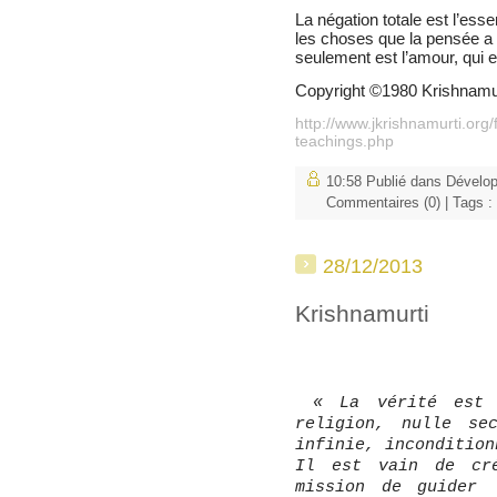
La négation totale est l’ess
les choses que la pensée a
seulement est l’amour, qui e
Copyright ©1980 Krishnamur
http://www.jkrishnamurti.org/
teachings.php
10:58 Publié dans
Dévelo
Commentaires (0)
| Tags :
28/12/2013
Krishnamurti
« La vérité est 
religion, nulle s
infinie, inconditio
Il est vain de cré
mission de guider 