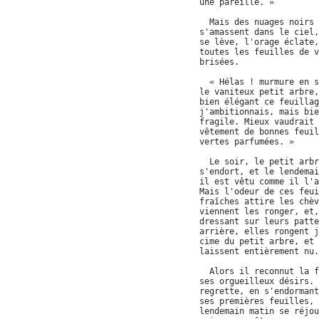
une pareille. »
Mais des nuages noirs
s'amassent dans le ciel,
se lève, l'orage éclate,
toutes les feuilles de v
brisées.
« Hélas ! murmure en s
le vaniteux petit arbre,
bien élégant ce feuillag
j'ambitionnais, mais bie
fragile. Mieux vaudrait 
vêtement de bonnes feuil
vertes parfumées. »
Le soir, le petit arbr
s'endort, et le lendemai
il est vêtu comme il l'a
Mais l'odeur de ces feui
fraîches attire les chèv
viennent les ronger, et,
dressant sur leurs patte
arrière, elles rongent j
cime du petit arbre, et 
laissent entièrement nu.
Alors il reconnut la f
ses orgueilleux désirs. 
regrette, en s'endormant
ses premières feuilles, 
lendemain matin se réjou