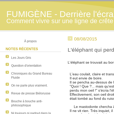
FUMIGÈNE - Derrière l'écran
Comment vivre sur une ligne de crête
08/08/2015
À propos
NOTES RÉCENTES
L'éléphant qui perd
Les Jours Gris
L'éléphant se trouvait au bor
Question d'orientation
Chroniques du Grand Bureau
L'eau coulait, claire et tran
Fluide
Il eut envie de boire.
Il se pencha au-dessus de l'
On ne parle plus vraiment.
"Quoi ! Que ?... mais qu'est
perdu mon oeil !" s'écria l'
Revue de presse Biélorusse
Effectivement, son oeil droit
était tombé au fond du ruis
Bouche à bouche anti-
philosophique
Le mastodonte chercha à r
Il ne vit rien. Très inquiet, 
Ni toujours ni partout dans la