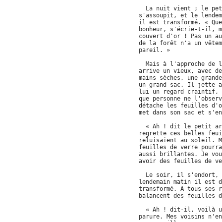
La nuit vient ; le pet
s'assoupit, et le lendem
il est transformé. « Que
bonheur, s'écrie-t-il, m
couvert d'or ! Pas un au
de la forêt n'a un vêtem
pareil. »
Mais à l'approche de l
arrive un vieux, avec de
mains sèches, une grande
un grand sac. Il jette a
lui un regard craintif, 
que personne ne l'observ
détache les feuilles d'o
met dans son sac et s'en
« Ah ! dit le petit ar
regrette ces belles feui
reluisaient au soleil. M
feuilles de verre pourra
aussi brillantes. Je vou
avoir des feuilles de ve
Le soir, il s'endort, 
lendemain matin il est d
transformé. A tous ses r
balancent des feuilles d
« Ah ! dit-il, voilà u
parure. Mes voisins n'en