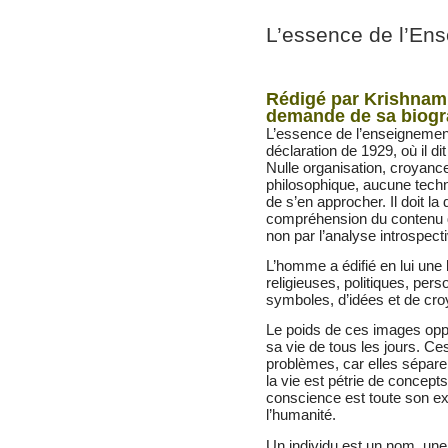
L’essence de l’En
Rédigé par Krishnamu
demande de sa biogr
L’essence de l’enseignemen
déclaration de 1929, où il di
Nulle organisation, croyance
philosophique, aucune tech
de s’en approcher. Il doit la 
compréhension du contenu de
non par l’analyse introspect
L’homme a édifié en lui une 
religieuses, politiques, per
symboles, d’idées et de cr
Le poids de ces images opp
sa vie de tous les jours. C
problèmes, car elles sépar
la vie est pétrie de concept
conscience est toute son e
l’humanité.
Un individu est un nom, une f