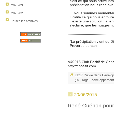
c'est ce qui nous arrive lor
précipitation nous rend ave
2025-03
Nous sommes momentanémen
2025-02
lucidité ce qui nous entoure.
il existe une solution : atten
Toutes les archives
s'éclaire, que les nuages no
.............................................
"La précipitation vient du Di
Proverbe persan
.............................................
.
Â©2015 Club Positif de Chri
http://cpositif.com
11:17 Publié dans
Dévelo
(0)
| Tags :
développement
20/06/2015
René Guénon pour