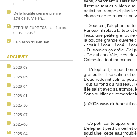
sens, cherchant à saisir son 
nuit
Il remua tant et si bien que l
agitait sa trompe et plus le
De la lucidité comme premier
chances de retrouver une v
acte de survie en...
Soudain, l'éléphant entend
ZEBRUS EXPRESS : la bête est
Furieux, il releva la tête et 
dans le bus !
l'eau, une petite grenouille ver
la bouche grande ouverte :
Le blason d'Erkin Jon
- coaAH ! coAH ! coAH ! coA
- Tu trouves ça drôle. J'ai pe
- Ce qui est drôle, c'est de v
ARCHIVES
Calme-toi, tout ira mieux !
2026-08
L'éléphant, un peu honteux,
grenouille. Il se calma et ce
2026-05
L'eau redevint calme, peu à
Tout au fond du ruisseau, l'é
2026-04
Il le saisit avec sa trompe, 
Sans oublier de remercier la
2026-01
(c)2005 www.club-positif.c
2025-10
.............................................
2025-07
Ce petit conte apparemmen
2025-06
L'éléphant perd un oeil et ce
soudaine, cette eau troublée
2025-04