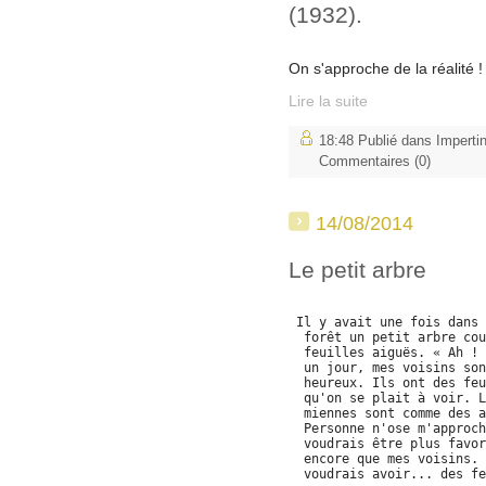
(1932).
On s'approche de la réalité !
Lire la suite
18:48 Publié dans
Imperti
Commentaires (0)
14/08/2014
Le petit arbre
Il y avait une fois dans 
forêt un petit arbre cou
feuilles aiguës. « Ah ! 
un jour, mes voisins son
heureux. Ils ont des feu
qu'on se plait à voir. L
miennes sont comme des a
Personne n'ose m'approch
voudrais être plus favor
encore que mes voisins. 
voudrais avoir... des fe