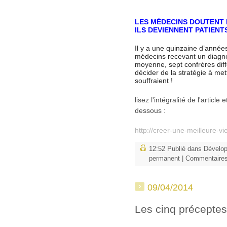
LES MÉDECINS DOUTENT
ILS DEVIENNENT PATIENTS
Il y a une quinzaine d’années
médecins recevant un diagno
moyenne, sept confrères diff
décider de la stratégie à me
souffraient !
lisez l'intégralité de l'articl
dessous :
http://creer-une-meilleure-v
12:52 Publié dans
Dévelo
permanent
|
Commentaires
09/04/2014
Les cinq préceptes