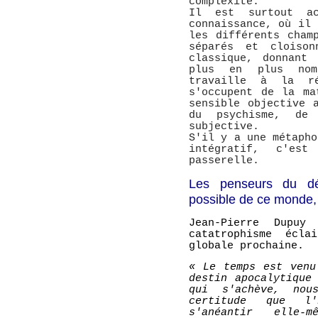
complexité.
Il est surtout a
connaissance, où il 
les différents cham
séparés et cloison
classique, donnant
plus en plus nom
travaille à la ré
s'occupent de la ma
sensible objective 
du psychisme, de
subjective.
S'il y a une métapho
intégratif, c'e
passerelle.
Les penseurs du dé
possible de ce monde,
Jean-Pierre Dupu
catatrophisme écla
globale prochaine.
« Le temps est venu
destin apocalytique
qui s'achève, no
certitude que l'
s'anéantir elle-