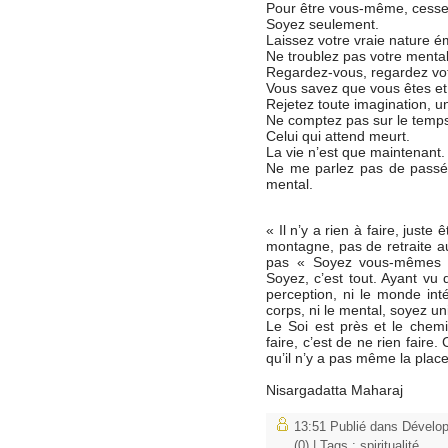
Pour être vous-même, cessez
Soyez seulement.
Laissez votre vraie nature é
Ne troublez pas votre mental
Regardez-vous, regardez vot
Vous savez que vous êtes et
Rejetez toute imagination, un 
Ne comptez pas sur le temps,
Celui qui attend meurt.
La vie n’est que maintenant.
Ne me parlez pas de passé o
mental.
« Il n’y a rien à faire, juste
montagne, pas de retraite 
pas « Soyez vous-mêmes »
Soyez, c’est tout. Ayant vu
perception, ni le monde int
corps, ni le mental, soyez u
Le Soi est près et le chemi
faire, c’est de ne rien fair
qu’il n’y a pas même la plac
Nisargadatta Maharaj
13:51 Publié dans
Dévelo
(0)
| Tags :
spiritualité