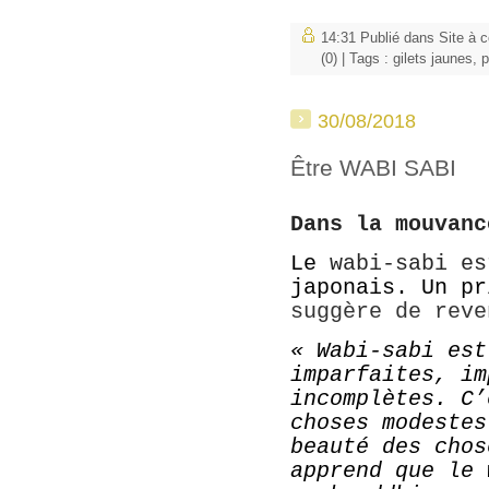
14:31 Publié dans
Site à c
(0)
| Tags :
gilets jaunes
,
p
30/08/2018
Être WABI SABI
Dans la mouvanc
Le
wabi-sabi e
japonais. Un p
suggère de reve
« Wabi-sabi est
imparfaites, im
incomplètes. C’
choses modestes
beauté des chos
apprend que le 