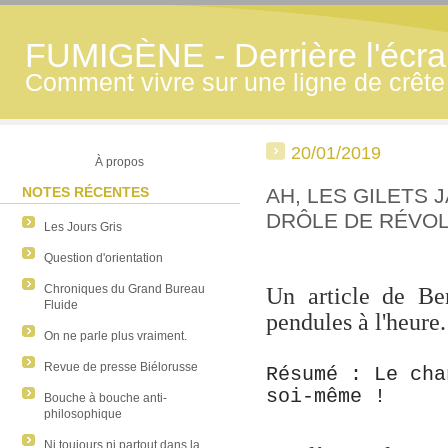
FUMIGÈNE - Derrière l'écran
Comment vivre sur une ligne de crête
20/01/2019
À propos
NOTES RÉCENTES
AH, LES GILETS 
DRÔLE DE RÉVOL
Les Jours Gris
Question d'orientation
Chroniques du Grand Bureau
Un article de Be
Fluide
pendules à l'heure.
On ne parle plus vraiment.
Revue de presse Biélorusse
Résumé : Le cha
soi-même !
Bouche à bouche anti-
philosophique
Ni toujours ni partout dans la