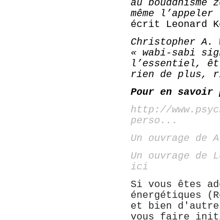
au bouddhisme z
même l’appeler 
écrit
Leonard K
Christopher A. 
«
wabi-sabi
sig
l’essentiel, êt
rien de plus, r
Pour en savoir 
http://www.psyc
perso...
Un ouvrage de A
Un ouvrage de L
ici
Si vous êtes ad
énergétiques (R
et bien d'autre
vous faire init