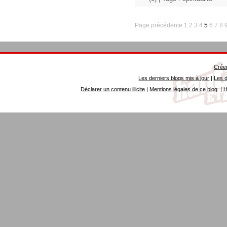
Page précédente
1
2
3
4
5
6
7
8
Créer
Les derniers blogs mis à jour
|
Les d
Déclarer un contenu illicite
|
Mentions légales de ce blog
|
H