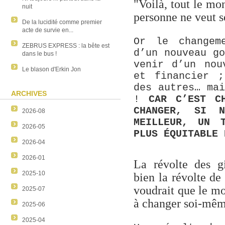
"Voilà, tout le m
nuit
personne ne veut s
De la lucidité comme premier
acte de survie en...
Or le changem
ZEBRUS EXPRESS : la bête est
d’un nouveau g
dans le bus !
venir d’un nou
Le blason d'Erkin Jon
et financier 
des autres… ma
ARCHIVES
!
CAR C’EST C
CHANGER, SI N
2026-08
MEILLEUR, UN 
2026-05
PLUS ÉQUITABLE 
2026-04
2026-01
La révolte des gi
2025-10
bien la révolte de
voudrait que le mo
2025-07
à changer soi-mêm
2025-06
2025-04