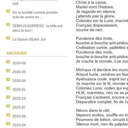
Christ à la casse,
nuit
Martel vomi l’histoire,
Je regarde en silence,
De la lucidité comme premier
j’attends pas la gloire.
acte de survie en...
Colonies sur la Lune, marmi
Français disparaissent,
ZEBRUS EXPRESS : la bête est
sourire de rien.
dans le bus !
Purulence des mots,
Le blason d'Erkin Jon
bouche-à-bouche anti-philo
Civilisation vomie, paillettes 
Purulence des mots,
ARCHIVES
bouche-à-bouche anti-philo
Je crache le monde, il se no
2026-08
Michaux rit derrière les murs
2026-05
Artaud hurle, cendres en fis
Ayahuasca coule, esprit sur 
2026-04
Je marche sur le fil, monde e
Colonies Lune, codes qui ex
2026-01
HLM, marmites, rien ne se p
Français s’activent, encore u
2025-10
Disparaître complet, fin de l’e
2025-07
Néons dans le ciel,
Vapeurs acides, souffle en év
2025-06
Poumons de béton, circuits b
Silence mort, rien de palpitan
2025-04