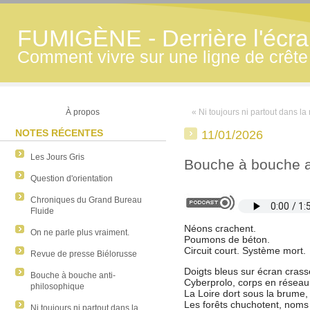
FUMIGÈNE - Derrière l'écran
Comment vivre sur une ligne de crête
À propos
« Ni toujours ni partout dans la 
NOTES RÉCENTES
11/01/2026
Les Jours Gris
Bouche à bouche a
Question d'orientation
Chroniques du Grand Bureau
Fluide
Néons crachent.
On ne parle plus vraiment.
Poumons de béton.
Circuit court. Système mort.
Revue de presse Biélorusse
Doigts bleus sur écran crass
Bouche à bouche anti-
Cyberprolo, corps en réseau
philosophique
La Loire dort sous la brume,
Les forêts chuchotent, noms 
Ni toujours ni partout dans la