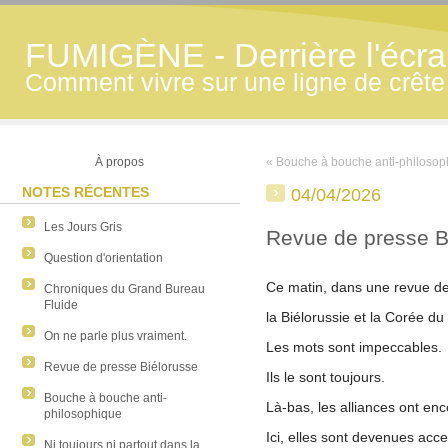
FUMIGÈNE - Derrière l'écran
Comment vivre sur une ligne de crête
À propos
« Bouche à bouche anti-philosop
NOTES RÉCENTES
04/04/2026
Les Jours Gris
Revue de presse B
Question d'orientation
Ce matin, dans une revue de
Chroniques du Grand Bureau
Fluide
la
Biélorussie
et la
Corée du
On ne parle plus vraiment.
Les mots sont impeccables.
Revue de presse Biélorusse
Ils le sont toujours.
Bouche à bouche anti-
Là-bas, les alliances ont enc
philosophique
Ici, elles sont devenues acce
Ni toujours ni partout dans la