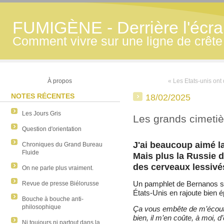
FUMIGÈNE - Derrière l'écran
Comment vivre sur une ligne de crête
À propos
« Les Etats-unis ont 
NOTES RÉCENTES
18/02/2025
Les Jours Gris
Les grands cimetiè
Question d'orientation
J'ai beaucoup aimé la 
Chroniques du Grand Bureau
Fluide
Mais plus la Russie d
des cerveaux lessivé
On ne parle plus vraiment.
Un pamphlet de Bernanos s'ap
Revue de presse Biélorusse
États-Unis en rajoute bien é
Bouche à bouche anti-
philosophique
Ça vous embête de m’écoute
bien, il m’en coûte, à moi, d
Ni toujours ni partout dans la