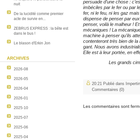
persuade d’une chose : c’es
nuit
imbéciles par le fer ou par le
fer, ni le feu, ni les gaz mais
De la lucidité comme premier
dispense de penser par eux
acte de survie en...
penser, voilà le malheur ! E
ZEBRUS EXPRESS : la bête est
mécaniques ! La mécanique e
dans le bus !
machine à penser qu’ils atten
contenteront très bien de la
Le blason d'Erkin Jon
gant. Nous avons industriali
Elle est à leur portée, en effe
ARCHIVES
Les grands cim
2026-08
2026-05
20:21 Publié dans
Imperti
2026-04
Commentaires (0)
2026-01
Les commentaires sont ferm
2025-10
2025-07
2025-06
2025-04